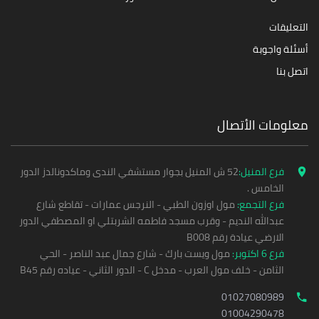
التعليقات
أسئلة واجوبة
اتصل بنا
معلومات الأتصال
فرع المنيل:
52 ش المنيل بجوار مستشفي الندى وماكدونالدز الدور
الخامس .
فرع التجمع:
مول اوزون الطبي - النرجس عمارات - تقاطع شارع
عبدالله النديم - وقرب مسجد فاطمه الشربتلي او المصطفي الدور
الارضي عيادة رقم B008
فرع 6 اكتوبر:
مول ويست بارك - شارع جمال عبد الناصر - الحي
الثامن - خلف مول العرب - مدخل C - الدور الثاني - عياده رقم B45
01027080989
01004290478