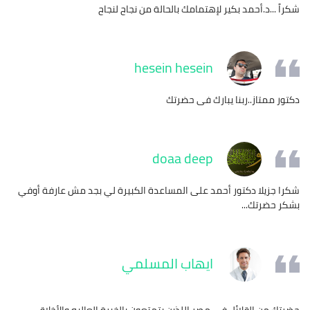
شكراً ...د.أحمد بكير لإهتمامك بالحالة من نجاح لنجاح
hesein hesein
دكتور ممتاز..ربنا يبارك فى حضرتك
doaa deep
شكرا جزيلا دكتور أحمد على المساعدة الكبيرة لي بجد مش عارفة أوفي
بشكر حضرتك...
ايهاب المسلمي
حضرتك من القلائل فى مصر اللذين يتمتعون بالخبرة العاليه والأخلاق