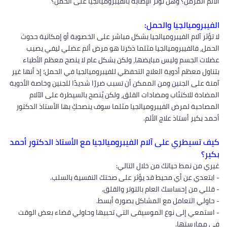
الألم المزمن؟ وهل تؤثر الإصابة بالفيبروميالجيا على الحمل؟
الفيبروميالجيا والحمل:
لا تؤثر آلام الفيبروميالجيا بشكل مباشر على الخصوبة أو إمكانية حدوث
الحمل، فالفيبروميالجيا مثلما ذكرنا هو مرض ألم عضلي ليفي يصيب
عضلات الجسم وليس مبايضها، ولكن بشكل عام لا ينصح معظم الأطباء
بتناول معظم أدوية العلاج التحفظي للفيبروميالجيا في الحمل؛ إذ أنها غير
آمنة على الجنين ومن الممكن أن تسبب ضررًا شديدًا للجنين وخاصة الأدوية
المضادة للاكتئاب ومضادات القلق، ولكن يُنصح بالسيطرة على الآلام
المصاحبة لمرض الفيبروميالجيا مثلما سوف ينصحكِ بها الأستاذ الدكتور
أحمد بكير أستاذ علاج الألم.
كيف تسيطري على آلام الفيبروميالجيا مع الأستاذ الدكتور أحمد
بكير؟
غيري من نمط حياتك من خلال التالي:
- ابتعدي عن أي محيط قد يؤثر على صحتك النفسية بالسلب.
- قللي من إحساسك العام بالتوتر والقلق.
- حاولي التعامل مع المشاكل بصورة أبسط.
- استمعي إلى نوع الموسيقى التي تحبيها وحاولي قضاء بعض الوقت
في ممارستها.