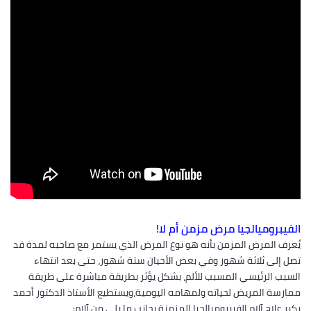
الفيبروميالجيا مرض مزمن أم لا!
يُعرف المرض المزمن بأنه هو نوع المرض الذي يستمر مع صاحبه لمدة قد
تصل إلى ثلاثة شهور وفي بعض الأحيان ستة شهور، حتى بعد انتهاء
السبب الرئيسي المسبب للألم، بشكل يؤثر بطريقة مباشرة على طريقة
ممارسة المريض لحياته ولمهامه اليومية،ويستطيع الأستاذ الدكتور أحمد
بكير علاج آلام الفيبروميالجيا المزمنة بجانب ما يلي من آلام: