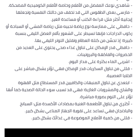
- شاهدي نوعك المفضل من الأفلام وخاصة الأفلام الكوميدية المضحكة.
- مارسي بعض الطقوس التي قد تخفف من حالتك النفسية وتجعلها
إيجابية أكثر مثل: قراءة الكتب أو مساعدة الغير.
- حافظي على ممارسة نوع رياضة تحبيه مثل: رياضة المشي أو السباحة أو
ركوب الدراجات؛ فإنها تسيطر على الشعور بآلام العضل الليفي بنسبة
كبيرة؛ إذ تحسِّن من كتلة العظام وتقليل التوتر الليفي بها.
- حافظي قدر الإمكان على تناول غذاء صحي يحتوي على العديد من
الخضروات والفاكهة والبروتينات.
- اشربي الماء بكثرة على مدار اليوم.
- قللي من تناول السكريات قدر الإمكان فهي تؤثر بشكل مباشر على
الخلايا العصبية.
- ابتعدي عن تناول المنبهات والكافيين قدر المستطاع مثل القهوة
والشاي والمشروبات الغازية؛ فهي قد تسبب سوء الحالة الصحية كما أنها
تؤثر على النوم بصورة مباشرة.
- أكثري من تناول الأطعمة الغنية بمضادات الأكسدة مثل: السبانخ
والباذنجان فهي تساعد على تقوية الجهاز المناعي بشكل كبير.
- قللي من كمية الأملاح الموضوعة في غذائك بشكل كبير.