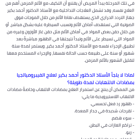
في تلك المرحلة يبدأ المريض أن يقتنع أن التكيف مع الألم المزمن أهم من
العلاج نفسه، وقد تشمل العلاجات التداخلية مع الأستاذ الدكتور أحمد بكير
جهاز التردد الحراري الذي يستهدف نقاط الألم من خلال الموجات فوق
الصوتية التي تستهدف أماكن الألم وتسبب السيطرة عليه بشكل مباشر، أو
من خلال حقن بعض المواد في أماكن الألم مثل حقن غاز الأوزون وغيره من
المواد التي تسيطر على الألم وتبدأ نتيجتها في الظهور مباشرةً بعد
تطبيق الإجراء نفسه مع الأستاذ الدكتور أحمد بكير، ويستمر لمدة ستة
شهور أو سنة على طبيعة حسب الحالة نفسها، والإجراء المستخدم معها
لتقليل الشعور بالألم المزمن.
لماذا لا يلجأ الأستاذ الدكتور أحمد بكير لعلاج الفيبروميالجيا
بمضادات الالتهابات لمدة طويلة؟
من الممكن أن ينتج عن استمرار العلاج بمضادات الالتهاب وخاصةً مضادات
الالتهاب اللاستيرويدية ما يلي:
- ظهور رد فعل تحسسي.
- تقرحات شديدة في جدار المعدة.
- سوء هضم.
- تراكم الغازات في البطن.
- ربو.