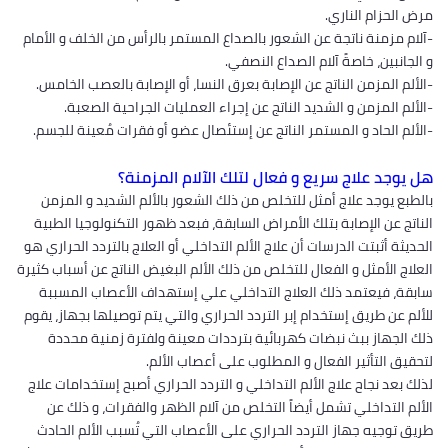
مرض الحزام الناري.
-آلام مزمنة ناتجة عن الشعور بالصداع المستمر بالرأس من الخلف و الأمام
و الجانبين، خاصةً آلام الصداع النصفي.
-الألم المزمن الناتج عن الإصابة بعرق النسا، أو الإصابة بالعصب الخامس.
-الألم المزمن و الشديد الناتج عن إجراء العمليات الجراحية الصعبة.
-الألم الحاد و المستمر الناتج عن إستئصال عضو أو فقرات مُعينة للجسم.
هل يوجد علاج سريع و فعال لتلك الآلام المزمنة؟
بالطبع يوجد علاج أمثل للتخلص من ذلك الشعور بالألم الشديد و المزمن
الناتج عن الإصابة بتلك الأمراض السابقة، فبعد ظهور التكنولوجيا الطبية
الحديثة أثبتت الدرسات أن علاج الألم التداخلي أو العلاج بالتردد الحراري هو
العلاج الأمثل و الفعال للتخلص من ذلك الألم البغيض الناتج عن أسباب كثيرة
سابقة، فيعتمد ذلك العلاج التداخلي علي إستهداف الأعصاب المسببة
للألم عن طريق إستخدام إبر التردد الحراري والتي يتم توصيلها بجهاز، يقوم
ذلك الجهاز ببث نبضات كهربائية بترددات معينة ولفترة زمنية محددة
لتحقيق التأثير الفعال و المطلوب على أعصاب الألم.
لذلك بعد نجاح علاج الألم التداخلي و التردد الحراري أصبح إستخدامات علاج
الألم التداخلي تشمل أيضاً التخلص من آلام الظهر والفقرات، و ذلك عن
طريق توجيه جهاز التردد الحراري على الأعصاب التي تُسبب الألم الحادث