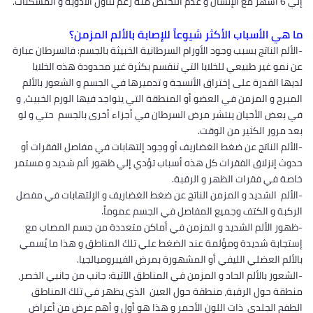
إلي 6 أشهر مع الإنسان و عدم التخلص منه رغم تناول الأدوية و المسكنات.
ما هي الأسباب الأكثر شيوعاً للإصابة بالألم المزمن؟
-الألم الناتج بسبب وجود الأورام السرطانية الخبيثة بالجسم: فالسرطان عبارة
عن نمو غير طبيعي للخلايا التي تنقسم بكثرة غير محدودة هذه الخلايا
لديها القدرة على إختراق الأنسجة و تدميرها في الجسم و الشعور بالألم
المبرح و المزمن في العضو أو المنطقة التي يتواجد فيها الورم الخبيث، و
في بعض الأحيان ينتشر مرض السرطان في أجزاء أخرى بالجسم حتي و لو
بعد مرور الكثير من الوقت.
-الألم الناتج عن ضغط الغضاريف أو وجود إلتهابات في مفاصل الفقرات أو
حدوث إنزلاق الفقرات كل هذه أسباب تؤدي إلي ظهور ألم شديد و مستمر
خاصة في فقرات الظهر و الرقبة.
-الألم الشديد و المزمن الناتج عن ضغط الغضاريف و الإلتهابات في مفصل
الركبة و الكتف وجميع المفاصل في الجسم عموماً.
-ظهور الألم الشديد و المزمن في أماكن متعددة من جسم المصاب مع
إستجابة شديدة ومؤلمة عند الضغط علي تلك المناطق و هذا ما يُسمي
بالألم العضلي الليفي أو المشهورة بمرض الفيبروميالجيا.
-الشعور بالألم الحاد و المزمن في المناطق الآتية: جانب من جانبي الخصر،
منطقة حول الرقبة، منطقة حول العين الذي يظهر في تلك المناطق
الطفح الجلدي ذات اللون الأحمر و هذا هو أول و أهم عرض من أعراض