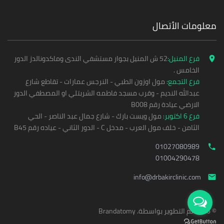
معلومات الأتصال
فرع المنيل:
52 ش المنيل بجوار مستشفي الندى وماكدونالدز الدور
الخامس .
فرع التجمع:
مول اوزون الطبي - النرجس عمارات - تقاطع شارع
عبدالله النديم - وقرب مسجد فاطمه الشربتلي او المصطفي الدور
الارضي عيادة رقم B008
فرع 6 اكتوبر:
مول ويست بارك - شارع جمال عبد الناصر - الحي
الثامن - خلف مول العرب - مدخل C - الدور الثاني - عياده رقم B45
01027080989
01004290478
info@drbakirclinic.com
©
2026
تم التطوير بواسطة
.
Brandatomy